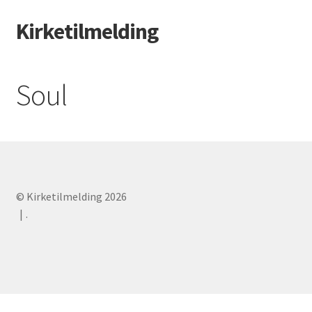
Kirketilmelding
Spring
Spring
til
til
navigation
indhold
Soul
© Kirketilmelding 2026
.