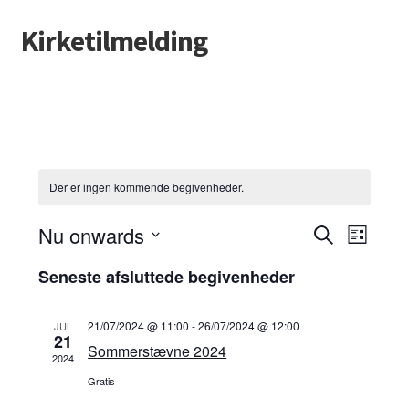
Kirketilmelding
Spring
Spring
til
til
navigation
indhold
Der er ingen kommende begivenheder.
b
Nu onwards
S
B
L
ø
V
i
e
g
e
Seneste afsluttede begivenheder
s
æ
e
t
g
l
f
g
e
t
21/07/2024 @ 11:00
-
26/07/2024 @ 12:00
JUL
g
i
21
e
i
Sommerstævne 2024
d
2024
r
v
a
b
Gratis
v
t
e