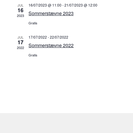
e
g
o
e
16/07/2023 @ 11:00
-
21/07/2023 @ 12:00
JUL
i
16
n
.
Sommerstævne 2023
v
2023
n
e
h
Gratis
n
h
e
h
17/07/2022
-
22/07/2022
JUL
e
e
17
d
d
Sommerstævne 2022
2022
e
d
e
Gratis
r
V
r
S
i
e
e
a
w
r
s
c
N