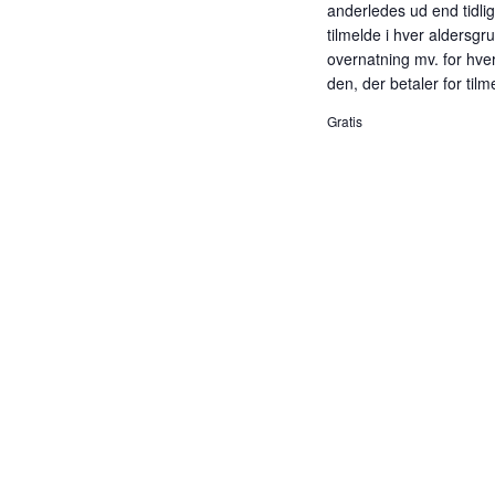
anderledes ud end tidli
g
tilmelde i hver aldersgr
overnatning mv. for hver
a
den, der betaler for til
t
Gratis
i
o
n