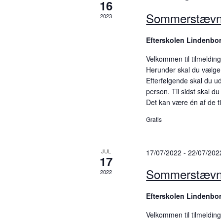
16
a
e
Sommerstævn
2023
n
n
h
Efterskolen Lindenbo
d
e
Velkommen til tilmeldin
d
V
Herunder skal du vælge d
e
Efterfølgende skal du ud
i
r
person. Til sidst skal d
p
e
Det kan være én af de t
å
Gratis
w
n
ø
s
g
JUL
17/07/2022
-
22/07/202
17
N
l
Sommerstævn
e
2022
a
o
v
Efterskolen Lindenbo
r
d
i
Velkommen til tilmeldin
.