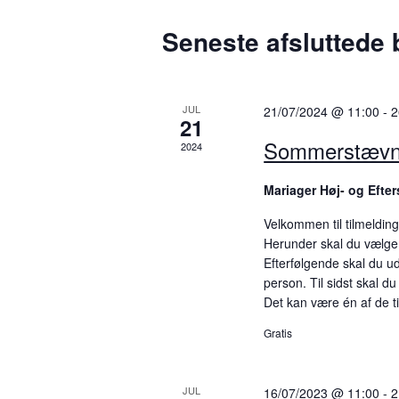
n
d
e
Seneste afsluttede
a
o
h
t
r
e
o
d
.
.
d
JUL
21/07/2024 @ 11:00
-
2
21
S
e
Sommerstævn
2024
ø
g
r
Mariager Høj- og Efte
e
S
f
Velkommen til tilmeldin
t
Herunder skal du vælge d
e
Efterfølgende skal du ud
e
a
person. Til sidst skal d
r
Det kan være én af de t
b
r
e
Gratis
c
g
i
h
JUL
16/07/2023 @ 11:00
-
2
v